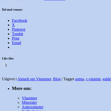
Del med venner:
Facebook
X
Pinterest
Tumblr
Print
Email
Like this:
Loading…
Udgivet i
Aktuelt om Vitaminer
,
Blog
|
Tagget
astma
,
c-vitamin
,
galde
Mere om:
Vitaminer
Mineraler
Antioxidanter