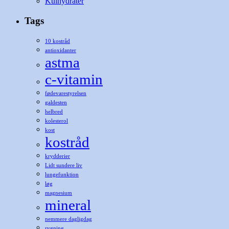
Kulhydrater
Tags
10 kostråd
antioxidanter
astma
c-vitamin
fødevarestyrelsen
galdesten
helbred
kolesterol
kost
kostråd
krydderier
Lidt sundere liv
lungefunktion
løg
magnesium
mineral
nemmere dagligdag
rygning