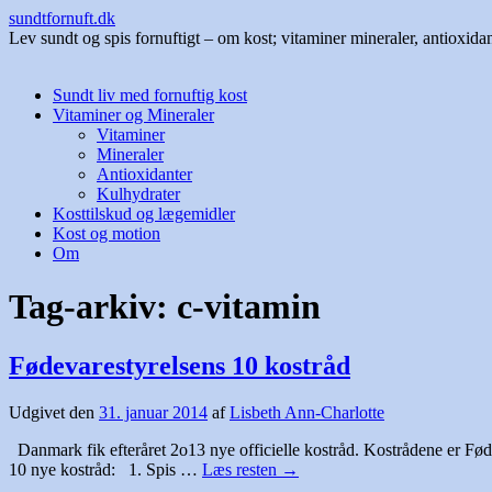
sundtfornuft.dk
Lev sundt og spis fornuftigt – om kost; vitaminer mineraler, antioxida
Hop
Sundt liv med fornuftig kost
til
Vitaminer og Mineraler
indhold
Vitaminer
Mineraler
Antioxidanter
Kulhydrater
Kosttilskud og lægemidler
Kost og motion
Om
Tag-arkiv:
c-vitamin
Fødevarestyrelsens 10 kostråd
Udgivet den
31. januar 2014
af
Lisbeth Ann-Charlotte
Danmark fik efteråret 2o13 nye officielle kostråd. Kostrådene er Føde
10 nye kostråd: 1. Spis …
Læs resten
→