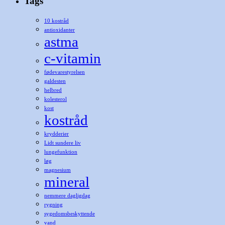
Tags
10 kostråd
antioxidanter
astma
c-vitamin
fødevarestyrelsen
galdesten
helbred
kolesterol
kost
kostråd
krydderier
Lidt sundere liv
lungefunktion
løg
magnesium
mineral
nemmere dagligdag
rygning
sygedomsbeskyttende
vand