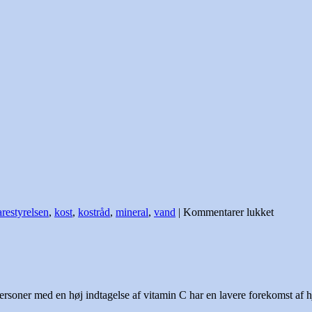
til
restyrelsen
,
kost
,
kostråd
,
mineral
,
vand
|
Kommentarer lukket
Fødevare
10
kostråd
rsoner med en høj indtagelse af vitamin C har en lavere forekomst af