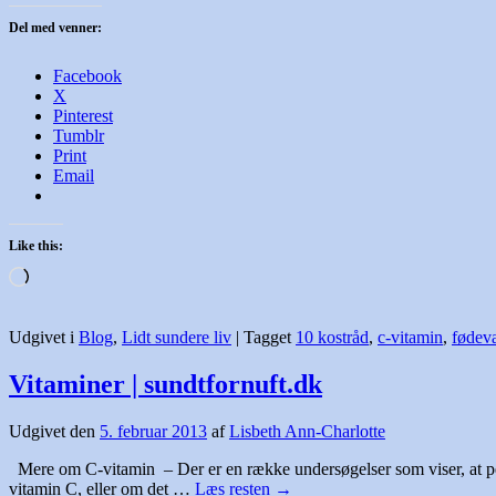
Del med venner:
Facebook
X
Pinterest
Tumblr
Print
Email
Like this:
Loading…
Udgivet i
Blog
,
Lidt sundere liv
|
Tagget
10 kostråd
,
c-vitamin
,
fødeva
Vitaminer | sundtfornuft.dk
Udgivet den
5. februar 2013
af
Lisbeth Ann-Charlotte
Mere om C-vitamin – Der er en række undersøgelser som viser, at pe
vitamin C, eller om det …
Læs resten
→