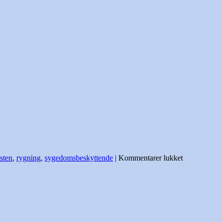
til
sten
,
rygning
,
sygedomsbeskyttende
|
Kommentarer lukket
Vitaminer
|
sundtfornuft