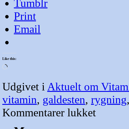
Tumblr
Print
Email
Like this:
Loading…
Udgivet i
Aktuelt om Vitam
vitamin
,
galdesten
,
rygning
til
Kommentarer lukket
Vitaminer
|
sundtfornuft.dk