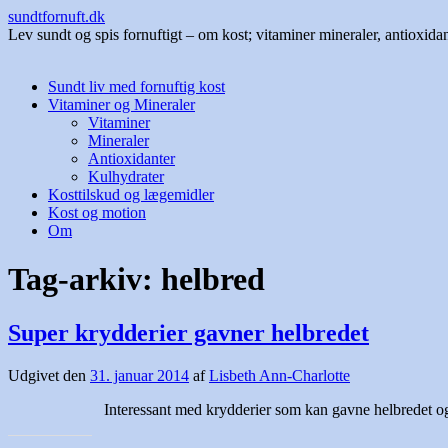
sundtfornuft.dk
Lev sundt og spis fornuftigt – om kost; vitaminer mineraler, antioxida
Hop
Sundt liv med fornuftig kost
til
Vitaminer og Mineraler
indhold
Vitaminer
Mineraler
Antioxidanter
Kulhydrater
Kosttilskud og lægemidler
Kost og motion
Om
Tag-arkiv:
helbred
Super krydderier gavner helbredet
Udgivet den
31. januar 2014
af
Lisbeth Ann-Charlotte
Interessant med krydderier som kan gavne helbredet og give et li