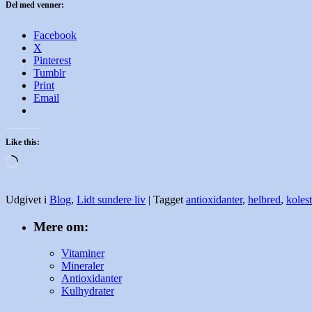
Del med venner:
Facebook
X
Pinterest
Tumblr
Print
Email
Like this:
Loading…
Udgivet i
Blog
,
Lidt sundere liv
|
Tagget
antioxidanter
,
helbred
,
kolest
Mere om:
Vitaminer
Mineraler
Antioxidanter
Kulhydrater