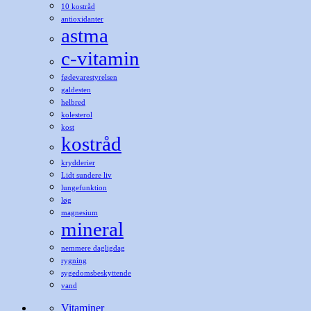
10 kostråd
antioxidanter
astma
c-vitamin
fødevarestyrelsen
galdesten
helbred
kolesterol
kost
kostråd
krydderier
Lidt sundere liv
lungefunktion
løg
magnesium
mineral
nemmere dagligdag
rygning
sygedomsbeskyttende
vand
Vitaminer