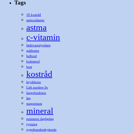
Tags
10 kostråd
antioxidanter
astma
c-vitamin
fødevarestyrelsen
galdesten
helbred
kolesterol
kost
kostråd
krydderier
Lidt sundere liv
lungefunktion
løg
magnesium
mineral
nemmere dagligdag
rygning
sygedomsbeskyttende