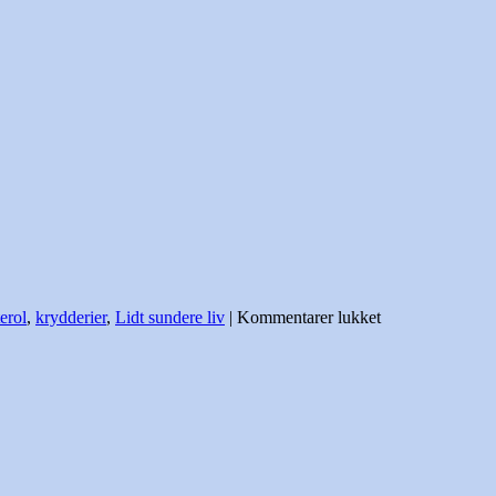
til
erol
,
krydderier
,
Lidt sundere liv
|
Kommentarer lukket
Super
krydderier
gavner
helbredet