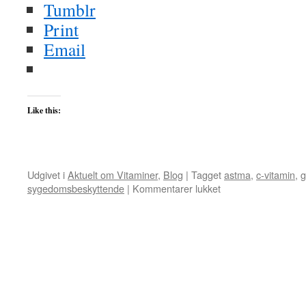
Tumblr
Print
Email
Like this:
Udgivet i
Aktuelt om Vitaminer
,
Blog
|
Tagget
astma
,
c-vitamin
,
g
til
sygedomsbeskyttende
|
Kommentarer lukket
Vitaminer
|
sundtfornuft.dk