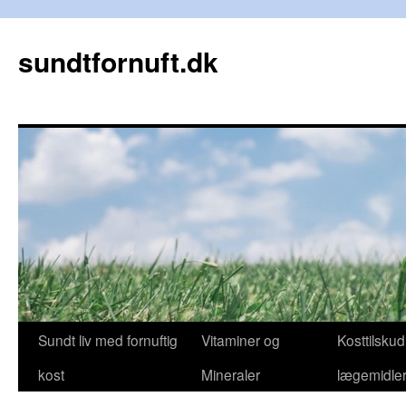
sundtfornuft.dk
Hop
Sundt liv med fornuftig
Vitaminer og
Kosttilsku
til
kost
Mineraler
lægemidle